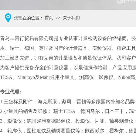
首页
>>
关于我们
您现在的位置：
青岛丰因行贸易有限公司是专业从事计量检测设备的经销商。
本、瑞士、德国、英国及国产的计量器具、实验仪器、精密工具
加工设备先进，拥有完善的计量设备和质量保证体系。我司客户
为客户提供完备齐全的计量仪器，以最佳操作培训，产品应用服
TESA
、
Mitutoyo
及
Mahr
通用小量具、测高仪、影像仪、
Nikon
高
专业代理
:
1.
三坐标及附件：海克斯康，蔡司，雷顿等多家国内外知名品牌
2.
小量具的销售及维修： 瑞士
TESA
，德国马尔，日本三丰，瑞
3
．影像仪：德国赵施奈德影像仪、投影仪、闪测、轴类测量仪
4
．轮廓仪，圆柱度仪及轴类测量仪等：陕西威尔，霍梅尔，德